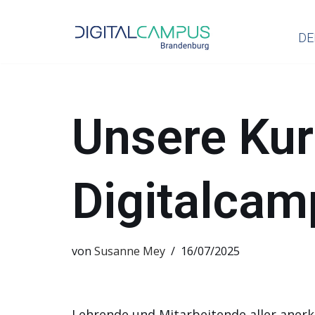
DE
Zum
Inhalt
springen
Unsere Kur
Digitalca
von
Susanne Mey
16/07/2025
Lehrende und Mitarbeitende aller aner