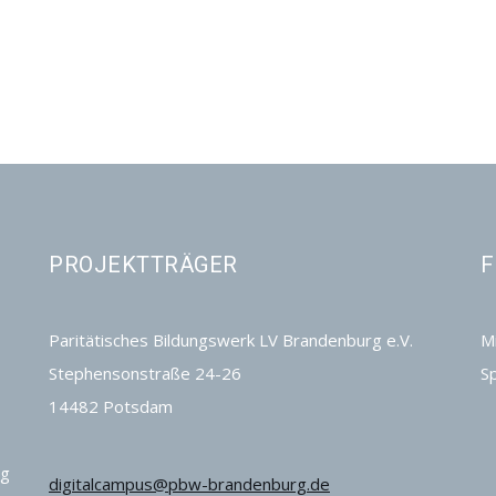
PROJEKTTRÄGER
F
Paritätisches Bildungswerk LV Brandenburg e.V.
Mi
Stephensonstraße 24-26
S
14482 Potsdam
ng
digitalcampus@pbw-brandenburg.de