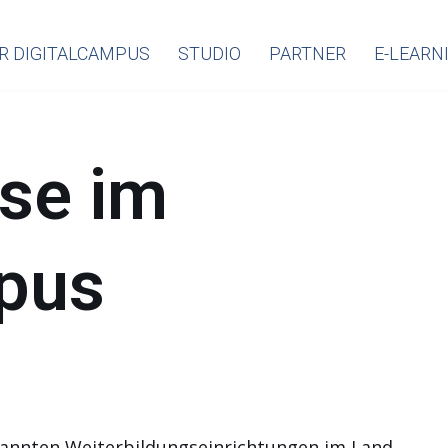
R DIGITALCAMPUS
STUDIO
PARTNER
E-LEARN
se im
mpus
kannten Weiterbildungseinrichtungen im Land