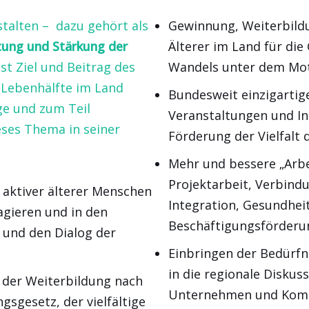
talten – dazu gehört als
Gewinnung, Weiterbildu
tung und Stärkung der
Älterer im Land für di
ist Ziel und Beitrag des
Wandels unter dem Mott
.Lebenhälfte im Land
Bundesweit einzigartig
ige und zum Teil
Veranstaltungen und In
eses Thema in seiner
Förderung der Vielfalt
Mehr und bessere „Arbei
Projektarbeit, Verbind
l aktiver älterer Menschen
Integration, Gesundhei
agieren und in den
Beschäftigungsförderu
 und den Dialog der
Einbringen der Bedürfn
in die regionale Disku
r der Weiterbildung nach
Unternehmen und Ko
sgesetz, der vielfältige