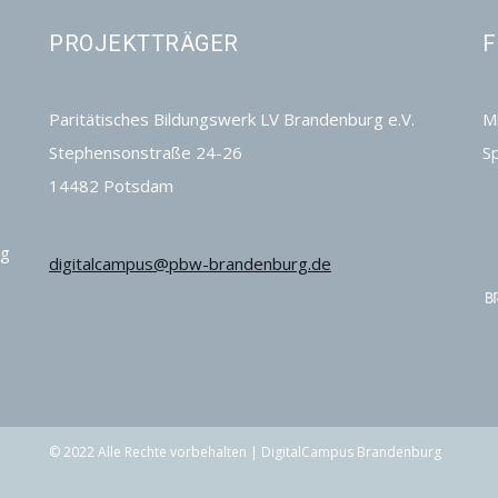
PROJEKTTRÄGER
F
Paritätisches Bildungswerk LV Brandenburg e.V.
Mi
Stephensonstraße 24-26
S
14482 Potsdam
ng
digitalcampus@pbw-brandenburg.de
© 2022 Alle Rechte vorbehalten | DigitalCampus Brandenburg